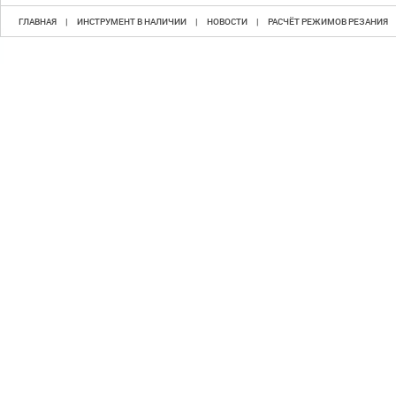
ГЛАВНАЯ
|
ИНСТРУМЕНТ В НАЛИЧИИ
|
НОВОСТИ
|
РАСЧЁТ РЕЖИМОВ РЕЗАНИЯ